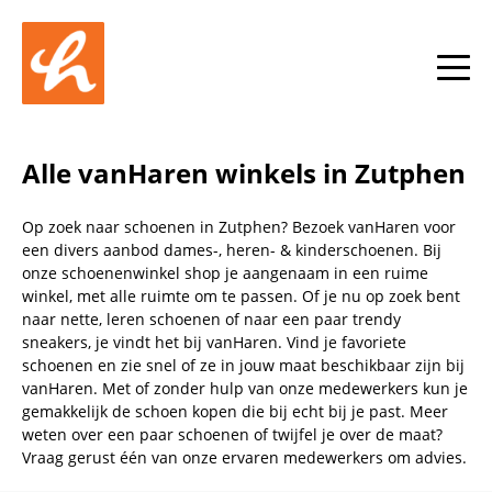
Skip to content
Return to Nav
Link Opens in New Tab
phone
Facebook
YouTube
Instagram
toggle
Alle vanHaren winkels in Zutphen
Op zoek naar schoenen in Zutphen? Bezoek vanHaren voor
een divers aanbod dames-, heren- & kinderschoenen. Bij
onze schoenenwinkel shop je aangenaam in een ruime
winkel, met alle ruimte om te passen. Of je nu op zoek bent
naar nette, leren schoenen of naar een paar trendy
sneakers, je vindt het bij vanHaren. Vind je favoriete
schoenen en zie snel of ze in jouw maat beschikbaar zijn bij
vanHaren. Met of zonder hulp van onze medewerkers kun je
gemakkelijk de schoen kopen die bij echt bij je past. Meer
weten over een paar schoenen of twijfel je over de maat?
Vraag gerust één van onze ervaren medewerkers om advies.